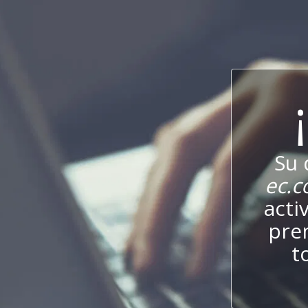
Su 
ec.
acti
pre
t