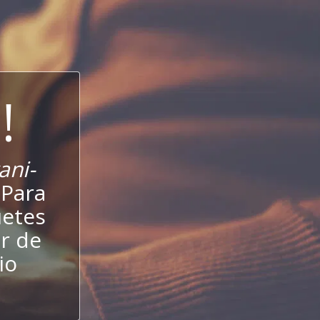
!
ani-
 Para
uetes
r de
io