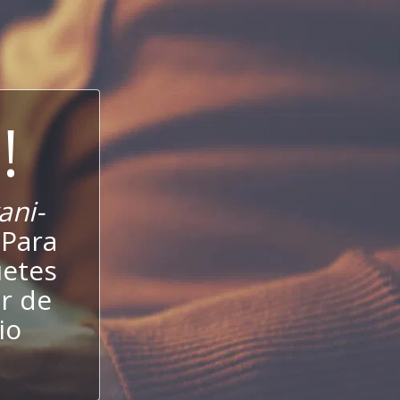
!
ani-
 Para
uetes
r de
io