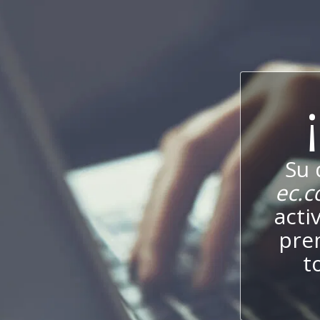
Su 
ec.
acti
pre
t